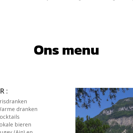
Ons menu
R :
risdranken
arme dranken
ocktails
okale bieren
ugey (Ain) en