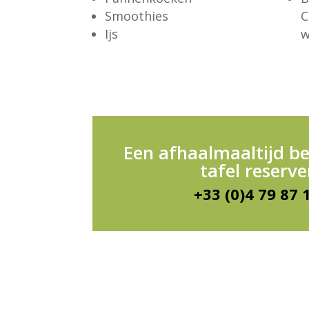
Smoothies
C
Ijs
w
Een afhaalmaaltijd be
tafel reserv
+33 (0)4 79 87 