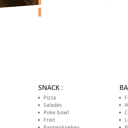
SNACK :
BA
Pizza
F
Salades
W
Poke bowl
C
Friet
L
Pannenkoeken
B