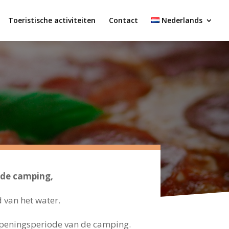
Toeristische activiteiten
Contact
Nederlands
 de camping,
 van het water.
openingsperiode van de camping.