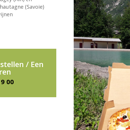
hautagne (Savoie)
ijnen
stellen / Een
eren
19 00