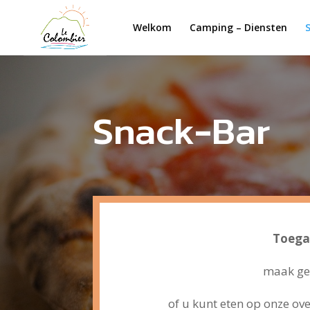
Cookies beheer paneel
Welkom
Camping – Diensten
Snack-Bar
Toegan
maak geb
of u kunt eten op onze o