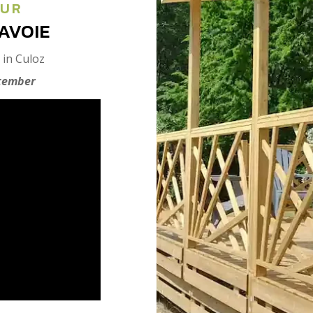
UUR
AVOIE
in Culoz
ptember