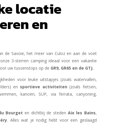
ke locatie
eren en
an de Savoie, het meer van Culoz en aan de voet
s onze 3-sterren camping ideaal voor een vakantie
 voor uw tussenstops op de
GR9, GR65 en de GTJ.
jkheden voor leuke uitstapjes (zoals watervallen,
elders) en
sportieve activiteiten
(zoals fietsen,
wemmen, kanoën, SUP, via ferrata, canyoning,
du Bourget
en dichtbij de steden
Aix les Bains
,
éry
. Alles wat je nodig hebt voor een geslaagd