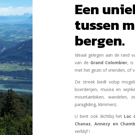
Een unie
tussen m
bergen.
Ideaal gelegen aan de rand v
van de
Grand Colombier
, i
met het gezin of vrienden, of
De streek biedt volop mogeli
boerderijen, musea en wijnk
mountainbiken, wandelen, z
paragliding, klimmen).
U bent ook dichtbij het
Lac 
Chanaz
,
Annecy
en Chamb
verblijf !